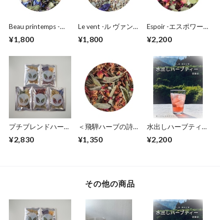
Beau printemps -ボ
Le vent -ル ヴァン-
Espoir -エスポワー
ー プラントン-むず
深呼吸
ル-女性に嬉しいブ
¥1,800
¥1,800
¥2,200
むずスーッとリセッ
レンド
ト
プチブレンドハーブ
＜飛騨ハーブの詩＞
水出しハーブティー
ティー5個セット
Perche -ペルシュ-ホ
La chance sourit -ラ
¥2,830
¥1,350
¥2,200
ッとひと息
シャンス スウリ-
その他の商品