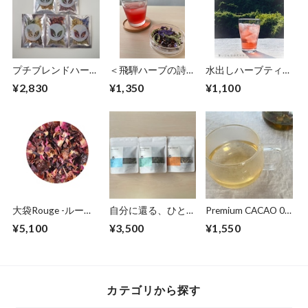
プチブレンドハーブ
＜飛騨ハーブの詩＞
水出しハーブティー
ティー5個セット
lété-レテ-軽やかな
La chance sourit -ラ
¥2,830
¥1,350
¥1,100
夏支度
シャンス スウリ- 個
包装2包
大袋Rouge -ルージ
自分に還る、ひと息
Premium CACAO 02
ュ-と3回分サイズLe
を：飛騨の深呼吸ブ
Spices
¥5,100
¥3,500
¥1,550
ventセット
レンドセット
カテゴリから探す