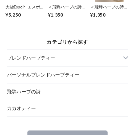
大袋Espoir -エスポ
＜飛騨ハーブの詩＞
＜飛騨ハーブの詩＞
ワール-と3回分Le
Mouton -ムートン-
lété-レテ-軽やかな
¥5,250
¥1,350
¥1,350
ventセット
ぐっすり
夏支度
カテゴリから探す
ブレンドハーブティー
パーソナルブレンドハーブティー
飛騨ハーブの詩
カカオティー