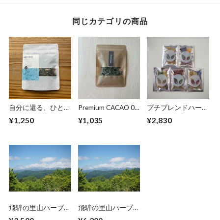
同じカテゴリの商品
自分に還る、ひと息
Premium CACAO 05
プチブレンドハーブ
を：REFRESH
黒文字
ティー5個セット
¥1,250
¥1,035
¥2,830
飛騨の里山ハーブテ
飛騨の里山ハーブテ
ィー3種
ィー5種