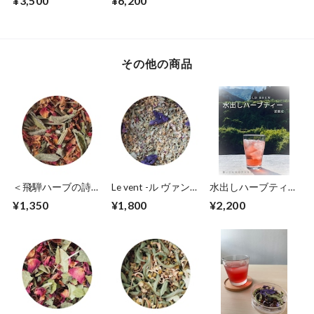
¥3,500
¥6,200
その他の商品
＜飛騨ハーブの詩＞
Le vent -ル ヴァン-
水出しハーブティー
Perche -ペルシュ-ホ
深呼吸
La chance sourit -ラ
¥1,350
¥1,800
¥2,200
ッとひと息
シャンス スウリ-