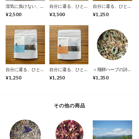
湿気に負けない、と
自分に還る、ひと息
自分に還る、ひと息
とのえ便
を：飛騨の深呼吸ブ
を：KUROMOJI
¥2,500
¥3,500
¥1,250
レンドセット
BLEND
自分に還る、ひと息
自分に還る、ひと息
＜飛騨ハーブの詩＞
を：REFRESH
を：NEW ENERGY
Mouton -ムートン-
¥1,250
¥1,250
¥1,350
ぐっすり
その他の商品