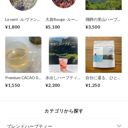
Le vent -ル ヴァン-
大袋Rouge -ルージ
飛騨の里山ハーブテ
深呼吸
ュ-と3回分サイズLe
ィー3種
¥1,800
¥5,100
¥3,500
ventセット
Premium CACAO 02
水出しハーブティー
自分に還る、ひと息
Spices
La chance sourit -ラ
を：REFRESH
¥1,550
¥2,200
¥1,250
シャンス スウリ-
カテゴリから探す
ブレンドハーブティー