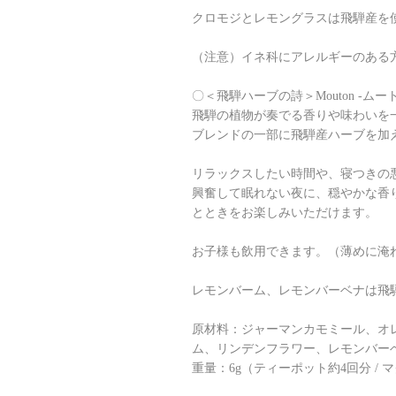
クロモジとレモングラスは飛騨産を
（注意）イネ科にアレルギーのある
〇＜飛騨ハーブの詩＞Mouton -ムー
飛騨の植物が奏でる香りや味わいを
ブレンドの一部に飛騨産ハーブを加
リラックスしたい時間や、寝つきの
興奮して眠れない夜に、穏やかな香
とときをお楽しみいただけます。
お子様も飲用できます。（薄めに淹
レモンバーム、レモンバーベナは飛
原材料：ジャーマンカモミール、オ
ム、リンデンフラワー、レモンバー
重量：6g（ティーポット約4回分 / 