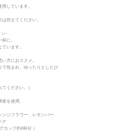
使用しています。
方は控えてください。
トン-
一杯に。
えています。
悪い方におススメ。
りで包まれ、ゆったりとしたひ
れてください。）
騨産を使用。
レンジフラワー、レモンバー
ベナ
マグカップ約8杯分 ）