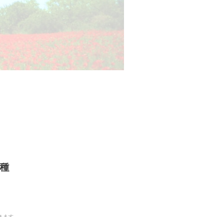
種
きます。