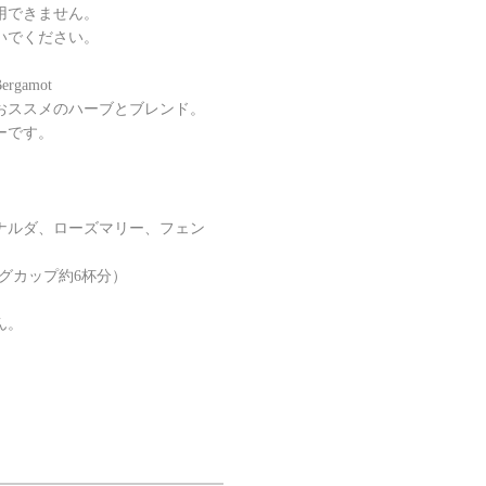
用できません。
でください。
gamot
おススメのハーブとブレンド。
ーです。
ナルダ、ローズマリー、フェン
マグカップ約6杯分）
ん。