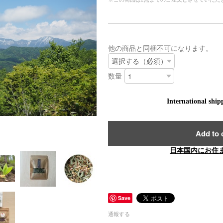
他の商品と同梱不可になります。
数量
International ship
Add to 
日本国内にお住
Save
通報する