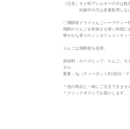
（注意）キク科アレルギーの方は飲
妊娠中の方は多量飲用しない
〇飛騨産ドライりんごハーブティーBer
飛騨のりんごを乾燥させ寒い時期に
華やかな香りのノンカフェインティ
りんごは飛騨産を使用。
原材料：ローズヒップ、りんご、モ
ネル
重量：9g（ティーポット約3回分 / 
＊他の商品と一緒にご注文できませ
＊クリックポストでお届けします。