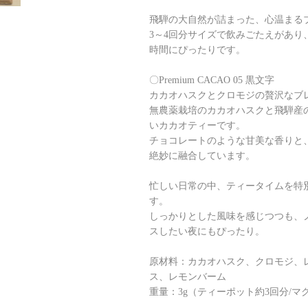
飛騨の大自然が詰まった、心温まる
3～4回分サイズで飲みごたえがあり
時間にぴったりです。
〇Premium CACAO 05 黒文字
カカオハスクとクロモジの贅沢なブ
無農薬栽培のカカオハスクと飛騨産
いカカオティーです。
チョコレートのような甘美な香りと
絶妙に融合しています。
忙しい日常の中、ティータイムを特
す。
しっかりとした風味を感じつつも、
スしたい夜にもぴったり。
原材料：カカオハスク、クロモジ、
ス、レモンバーム
重量：3g（ティーポット約3回分/マ